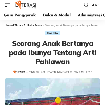
Aa
Guru Penggerak
Buku & Modul
Administrasi 
Literasi Tinta
>
Artikel
>
Sastra
>
Seorang Anak Bertanya pada ibunya Tentang Arti Pahlawan
SASTRA
Seorang Anak Bertanya
pada ibunya Tentang Arti
Pahlawan
BY
ADMIN
- PENDIDIK
LAST UPDATED: NOVEMBER 10, 2024
5 MIN READ