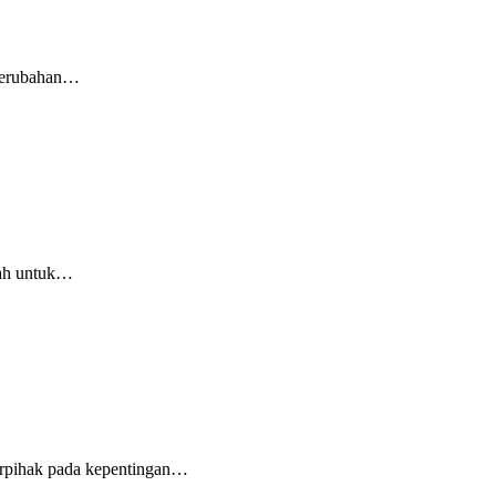
Perubahan
…
ah untuk
…
rpihak pada kepentingan
…