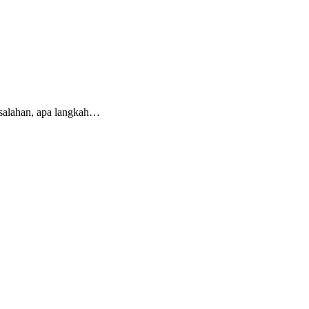
salahan, apa langkah
…