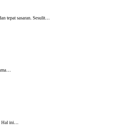
n tepat sasaran. Sesulit
…
gama
…
 Hal ini
…