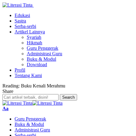
Edukasi
Sastra
Serba-serbi
Artikel Lainnya
Syariah
Hikmah
Guru Penggerak
Administrasi Guru
Buku & Modul
Download
Profil
Tentang Kami
Reading:
Buku Kenali Merahmu
Share
Font
Aa
Resizer
Guru Penggerak
Buku & Modul
Administrasi Guru
Serba-serbi