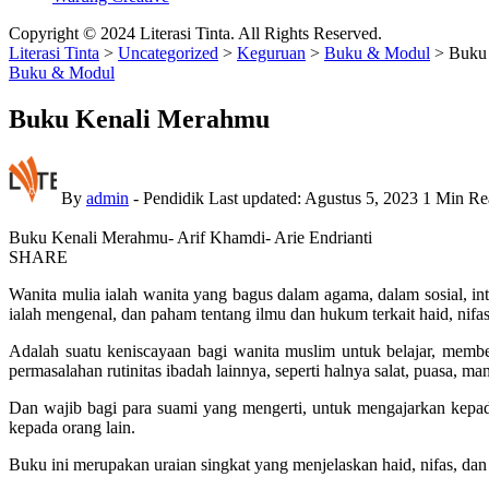
Copyright © 2024 Literasi Tinta. All Rights Reserved.
Literasi Tinta
>
Uncategorized
>
Keguruan
>
Buku & Modul
>
Buku
Buku & Modul
Buku Kenali Merahmu
By
admin
- Pendidik
Last updated: Agustus 5, 2023
1 Min Re
Buku Kenali Merahmu- Arif Khamdi- Arie Endrianti
SHARE
Wanita mulia ialah wanita yang bagus dalam agama, dalam sosial, in
ialah mengenal, dan paham tentang ilmu dan hukum terkait haid, nifas
Adalah suatu keniscayaan bagi wanita muslim untuk belajar, membeka
permasalahan rutinitas ibadah lainnya, seperti halnya salat, puasa, m
Dan wajib bagi para suami yang mengerti, untuk mengajarkan kepada 
kepada orang lain.
Buku ini merupakan uraian singkat yang menjelaskan haid, nifas, da