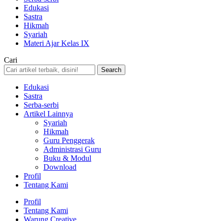
Edukasi
Sastra
Hikmah
Syariah
Materi Ajar Kelas IX
Cari
Edukasi
Sastra
Serba-serbi
Artikel Lainnya
Syariah
Hikmah
Guru Penggerak
Administrasi Guru
Buku & Modul
Download
Profil
Tentang Kami
Profil
Tentang Kami
Warung Creative