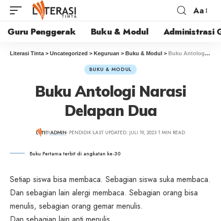
Aa
Guru Penggerak
Buku & Modul
Administrasi 
Literasi Tinta
>
Uncategorized
>
Keguruan
>
Buku & Modul
>
Buku Antologi Narasi Delapan Dua
BUKU & MODUL
Buku Antologi Narasi
Delapan Dua
BY
ADMIN
- PENDIDIK
LAST UPDATED: JULI 19, 2023
1 MIN READ
Buku Pertama terbit di angkatan ke-30
Setiap siswa bisa membaca. Sebagian siswa suka membaca.
Dan sebagian lain alergi membaca. Sebagian orang bisa
menulis, sebagian orang gemar menulis.
Dan sebagian lain anti menulis.