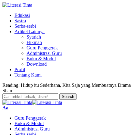
Edukasi
Sastra
Serba-serbi
Artikel Lainnya
Syariah
Hikmah
Guru Penggerak
Administrasi Guru
Buku & Modul
Download
Profil
Tentang Kami
Reading:
Hidup itu Sederhana, Kita Saja yang Membuatnya Drama
Share
Font
Aa
Resizer
Guru Penggerak
Buku & Modul
Administrasi Guru
Serba-serbi