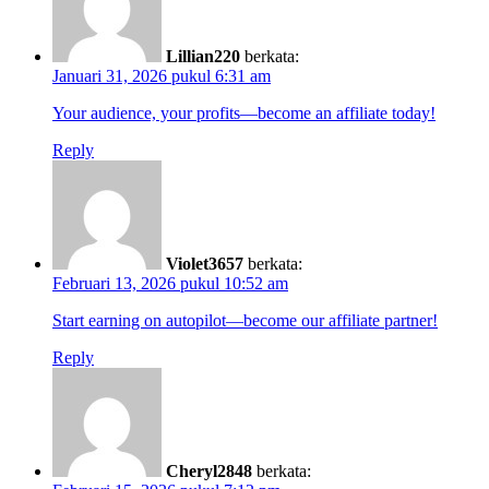
Lillian220
berkata:
Januari 31, 2026 pukul 6:31 am
Your audience, your profits—become an affiliate today!
Reply
Violet3657
berkata:
Februari 13, 2026 pukul 10:52 am
Start earning on autopilot—become our affiliate partner!
Reply
Cheryl2848
berkata: