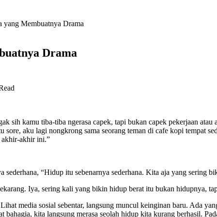
aja yang Membuatnya Drama
mbuatnya Drama
Read
ak sih kamu tiba-tiba ngerasa capek, tapi bukan capek pekerjaan atau 
uatu sore, aku lagi nongkrong sama seorang teman di cafe kopi tempat s
khir-akhir ini.”
a sederhana, “Hidup itu sebenarnya sederhana. Kita aja yang sering bi
rang. Iya, sering kali yang bikin hidup berat itu bukan hidupnya, tapi 
. Lihat media sosial sebentar, langsung muncul keinginan baru. Ada ya
at bahagia, kita langsung merasa seolah hidup kita kurang berhasil. Pa