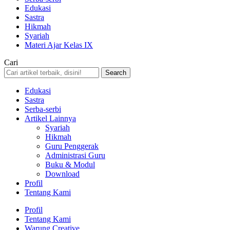
Edukasi
Sastra
Hikmah
Syariah
Materi Ajar Kelas IX
Cari
Edukasi
Sastra
Serba-serbi
Artikel Lainnya
Syariah
Hikmah
Guru Penggerak
Administrasi Guru
Buku & Modul
Download
Profil
Tentang Kami
Profil
Tentang Kami
Warung Creative