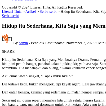
Copyright © 2024 Literasi Tinta. All Rights Reserved.
Literasi Tinta
>
Artikel
>
Serba-serbi
>
Hidup itu Sederhana, Kita S
Serba-serbi
Hidup itu Sederhana, Kita Saja yang Me
By
admin
- Pendidik
Last updated: November 7, 2025
5 Min 
SHARE
Hidup itu Sederhana, Kita Saja yang Membuatnya Drama
.
Pernah ngg
hidup ini penuh banget, padahal kalau dipikir-pikir, ya biasa saja. S
berembun. Dia menatapku dan bilang, “Kamu kelihatan capek banget a
Aku cuma jawab singkat, “Capek mikir hidup.”
Dia tertawa kecil, bukan mengejek, tapi kayak ngerti. Lalu jawabanny
Dan entah kenapa, kalimat yang sederhana itu malah nempel sampai seka
Sekarang ini, dunia seperti memaksa kita untuk selalu merasa kurang
beli barang baru, muncul dorongan untuk ikut-ikutan. Ada yang terlih