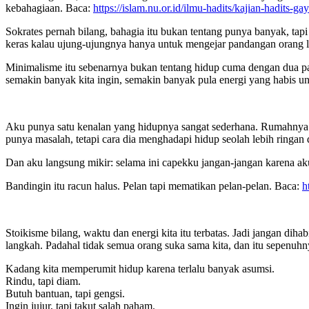
kebahagiaan. Baca:
https://islam.nu.or.id/ilmu-hadits/kajian-hadits-
Sokrates pernah bilang, bahagia itu bukan tentang punya banyak, tap
keras kalau ujung-ujungnya hanya untuk mengejar pandangan orang la
Minimalisme itu sebenarnya bukan tentang hidup cuma dengan dua p
semakin banyak kita ingin, semakin banyak pula energi yang habis u
Aku punya satu kenalan yang hidupnya sangat sederhana. Rumahnya ke
punya masalah, tetapi cara dia menghadapi hidup seolah lebih ringan
Dan aku langsung mikir: selama ini capekku jangan-jangan karena ak
Bandingin itu racun halus. Pelan tapi mematikan pelan-pelan. Baca:
h
Stoikisme bilang, waktu dan energi kita itu terbatas. Jadi jangan diha
langkah. Padahal tidak semua orang suka sama kita, dan itu sepenuhny
Kadang kita memperumit hidup karena terlalu banyak asumsi.
Rindu, tapi diam.
Butuh bantuan, tapi gengsi.
Ingin jujur, tapi takut salah paham.