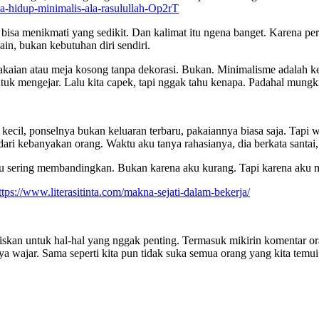
gaya-hidup-minimalis-ala-rasulullah-Op2rT
i bisa menikmati yang sedikit. Dan kalimat itu ngena banget. Karena 
in, bukan kebutuhan diri sendiri.
akaian atau meja kosong tanpa dekorasi. Bukan. Minimalisme adalah 
ntuk mengejar. Lalu kita capek, tapi nggak tahu kenapa. Padahal mung
cil, ponselnya bukan keluaran terbaru, pakaiannya biasa saja. Tapi w
 dari kebanyakan orang. Waktu aku tanya rahasianya, dia berkata santa
u sering membandingkan. Bukan karena aku kurang. Tapi karena aku mer
ttps://www.literasitinta.com/makna-sejati-dalam-bekerja/
biskan untuk hal-hal yang nggak penting. Termasuk mikirin komentar orang
a wajar. Sama seperti kita pun tidak suka semua orang yang kita temui