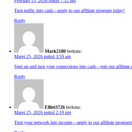
Februari 15, 2026 pukul 7:12 pm
Turn traffic into cash—apply to our affiliate program today!
Reply
Mark2180
berkata:
Maret 25, 2026 pukul 3:59 am
Sign up and turn your connections into cash—join our affiliate
Reply
Elliot3726
berkata:
Maret 25, 2026 pukul 2:19 pm
Turn your network into income—apply to our affiliate program