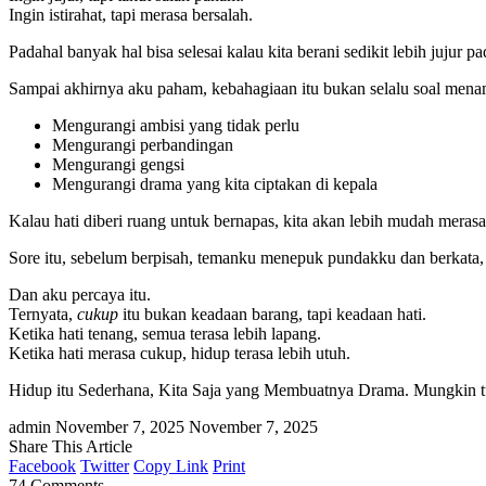
Ingin istirahat, tapi merasa bersalah.
Padahal banyak hal bisa selesai kalau kita berani sedikit lebih jujur pa
Sampai akhirnya aku paham, kebahagiaan itu bukan selalu soal menam
Mengurangi ambisi yang tidak perlu
Mengurangi perbandingan
Mengurangi gengsi
Mengurangi drama yang kita ciptakan di kepala
Kalau hati diberi ruang untuk bernapas, kita akan lebih mudah merasak
Sore itu, sebelum berpisah, temanku menepuk pundakku dan berkata,
Dan aku percaya itu.
Ternyata,
cukup
itu bukan keadaan barang, tapi keadaan hati.
Ketika hati tenang, semua terasa lebih lapang.
Ketika hati merasa cukup, hidup terasa lebih utuh.
Hidup itu Sederhana, Kita Saja yang Membuatnya Drama. Mungkin tu
admin
November 7, 2025
November 7, 2025
Share This Article
Facebook
Twitter
Copy Link
Print
74 Comments