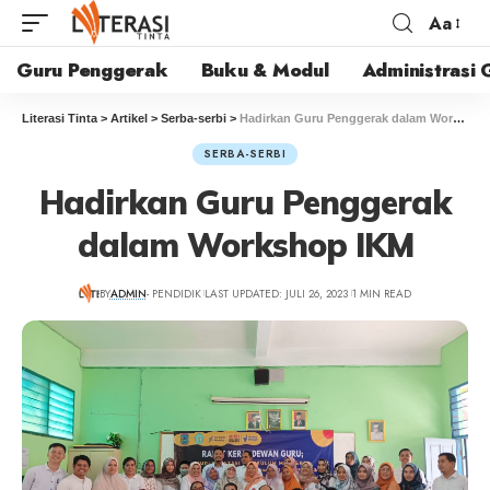
Aa
Guru Penggerak
Buku & Modul
Administrasi 
Literasi Tinta
>
Artikel
>
Serba-serbi
>
Hadirkan Guru Penggerak dalam Workshop IKM
SERBA-SERBI
Hadirkan Guru Penggerak
dalam Workshop IKM
BY
ADMIN
- PENDIDIK
LAST UPDATED: JULI 26, 2023
1 MIN READ