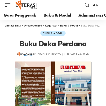
Aa
Guru Penggerak
Buku & Modul
Administrasi 
Literasi Tinta
>
Uncategorized
>
Keguruan
>
Buku & Modul
>
Buku Deka Perdana
BUKU & MODUL
Buku Deka Perdana
BY
ADMIN
- PENDIDIK
LAST UPDATED: JULI 19, 2023
1 MIN READ