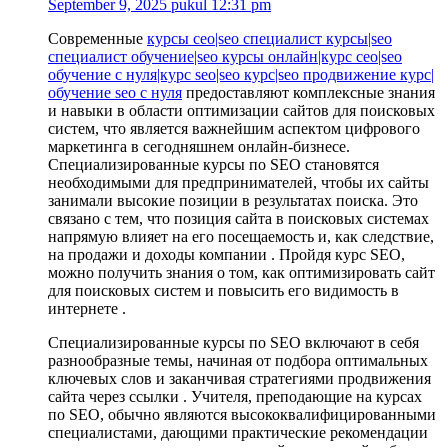
September 9, 2025 pukul 12:31 pm
Современные
курсы сео|seo специалист курсы|seo
специалист обучение|seo курсы онлайн|курс сео|seo
обучение с нуля|курс seo|seo курс|seo продвижение курс|
обучение seo с нуля
предоставляют комплексные знания
и навыки в области оптимизации сайтов для поисковых
систем, что является важнейшим аспектом цифрового
маркетинга в сегодняшнем онлайн-бизнесе.
Специализированные курсы по SEO становятся
необходимыми для предпринимателей, чтобы их сайты
занимали высокие позиции в результатах поиска. Это
связано с тем, что позиция сайта в поисковых системах
напрямую влияет на его посещаемость и, как следствие,
на продажи и доходы компании . Пройдя курс SEO,
можно получить знания о том, как оптимизировать сайт
для поисковых систем и повысить его видимость в
интернете .
Специализированные курсы по SEO включают в себя
разнообразные темы, начиная от подбора оптимальных
ключевых слов и заканчивая стратегиями продвижения
сайта через ссылки . Учителя, преподающие на курсах
по SEO, обычно являются высококвалифицированными
специалистами, дающими практические рекомендации