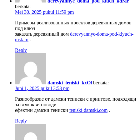
derevyannye_doma_pod_kluch_kdMr
berkata:
Mei 30, 2025 pukul 11:59 pm
Примеры реализованных проектов деревянных домов
под ключ
заказать деревянный дом
derevyannye-doma-pod-klyuch-
msk.ru
.
Reply
damski_teniski_kxOl
berkata:
Juni 1, 2025 pukul 3:53 pm
Разнообразие от дамски тениски с принтове, подходящи
за всякакви поводи
ефектни дамски тениски
teniski-damski.com
.
Reply