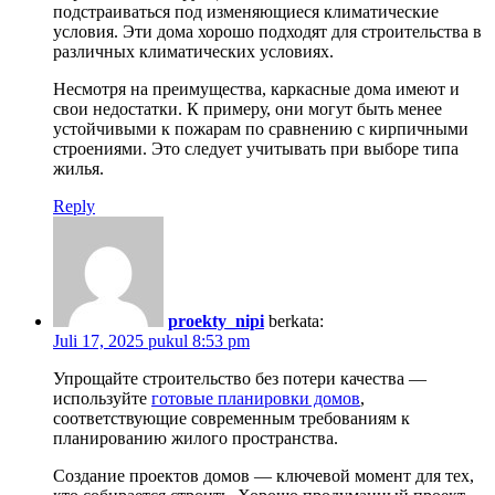
подстраиваться под изменяющиеся климатические
условия. Эти дома хорошо подходят для строительства в
различных климатических условиях.
Несмотря на преимущества, каркасные дома имеют и
свои недостатки. К примеру, они могут быть менее
устойчивыми к пожарам по сравнению с кирпичными
строениями. Это следует учитывать при выборе типа
жилья.
Reply
proekty_nipi
berkata:
Juli 17, 2025 pukul 8:53 pm
Упрощайте строительство без потери качества —
используйте
готовые планировки домов
,
соответствующие современным требованиям к
планированию жилого пространства.
Создание проектов домов — ключевой момент для тех,