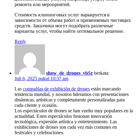
ремонта или мероприятий.
Стоимость клининговых услуг варьируется в
зависимости от объема работ и применяемых чистящих
средств. Заказчики могут подобрать различные
варианты услуг, чтобы найти оптимальное решение.
Reply
show_de_drones_ybSr
berkata:
Juli 6, 2025 pukul 10:37 am
Las
compañías de exhibición de drones
están marcando
tendencia mundial, y nosotros lideramos con presentaciones
dinámicas, artísticas y completamente personalizadas para
cada cliente y ocasión.
Los espectáculos de drones se han vuelto muy populares en la
actualidad. Estos espectáculos fusionan innovación
tecnológica, expresión artística y entretenimiento. Las
exhibiciones de drones son cada vez más comunes en
festivales y celebraciones.