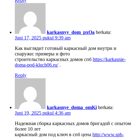
Reply
karkasnyy_dom_pxOa
berkata:
Juni 17, 2025 pukul 9:39 am
Как выглядит готовый каркасный дом внутри и
снаружи: примеры и фото
строительство каркасных домов спб
https://karkasnie-
doma-pod-kluch06.ru/
.
Reply
karkasnye_doma_omKi
berkata:
Juni 19, 2025 pukul 4:36 am
Надежная сборка каркасных домов бригадой с опытом
более 10 лет
каркасный дом под ключ в спб цена
http://www.spb-