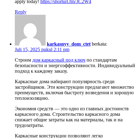
apply today!
https://shorturl.fm/3C2W4
Reply
karkasnyy_dom_ctet
berkata:
Juli 15, 2025 pukul 2:11 pm
Строим
дом каркасный под ключ
по стандартам
безопасности и энергоэффективности. Индивидуальный
подход к каждому заказу.
Каркасные дома набирают популярность среди
застройщиков. Эти конструкции предлагают множество
преимуществ, включая быстроту возведения и хорошую
теплоизоляцию.
Экономия средств — это одно из главных достоинств
каркасного дома. Строительство каркасного дома
снижает общие затраты как на материалы, так и на
трудозатраты.
Каркасные конструкции позволяют легко