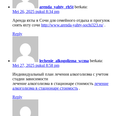
arenda_yahty_rhSt
berkata:
Mei 26, 2025 pukul 8:34 pm
Аренда яхты в Сочи для семейного отдыха и прогулок
снять яхту сочи
http://www.arenda-yahty-sochi323.ru/
.
Reply
lechenie_alkogolizma_wcma
berkata:
Mei 27, 2025 pukul 8:58 pm
Индивидуальный план лечения алкоголизма с учетом
стадии зависимости
лечение алкоголизма в стационаре стоимость
лечение
алкоголизма в стационаре стоимость
.
Reply