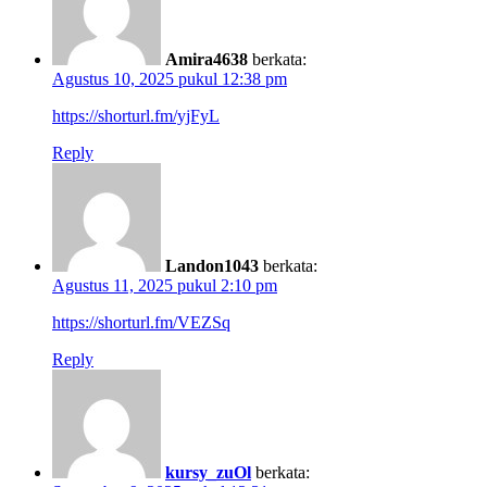
Amira4638
berkata:
Agustus 10, 2025 pukul 12:38 pm
https://shorturl.fm/yjFyL
Reply
Landon1043
berkata:
Agustus 11, 2025 pukul 2:10 pm
https://shorturl.fm/VEZSq
Reply
kursy_zuOl
berkata: