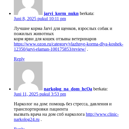
jarvi_korm_nukn
berkata:
Juni 8, 2025 pukul 10:11 pm
Лучшие корма Jarvi для щенков, взрослых собак и
пожилых животных
корм ярви для кошек отзывы ветеринаров
https://www.ozon.ru/category/vlazhnye-korma-dlya-koshek-
12350/jarvi-elaman-100175853/review/
.
Reply
narkolog_na_dom_hcOa
berkata:
Juni 11, 2025 pukul 3:53 pm
Нарколог на дом: помощь без стресса, давления и
транспортировки пациента
вызвать врача на дом спб нарколога
http://www.clinic-
narkolog24.ru
.