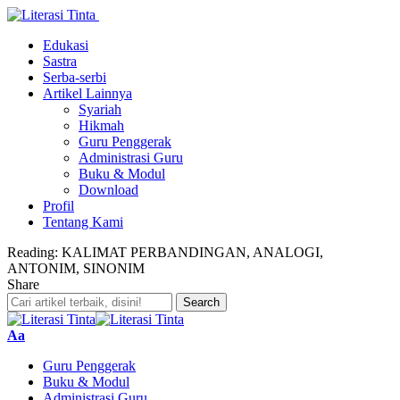
Edukasi
Sastra
Serba-serbi
Artikel Lainnya
Syariah
Hikmah
Guru Penggerak
Administrasi Guru
Buku & Modul
Download
Profil
Tentang Kami
Reading:
KALIMAT PERBANDINGAN, ANALOGI,
ANTONIM, SINONIM
Share
Font
Aa
Resizer
Guru Penggerak
Buku & Modul
Administrasi Guru