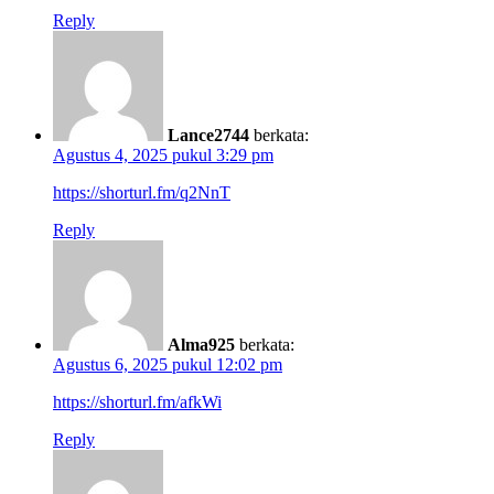
Reply
Lance2744
berkata:
Agustus 4, 2025 pukul 3:29 pm
https://shorturl.fm/q2NnT
Reply
Alma925
berkata:
Agustus 6, 2025 pukul 12:02 pm
https://shorturl.fm/afkWi
Reply