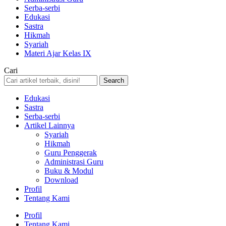
Serba-serbi
Edukasi
Sastra
Hikmah
Syariah
Materi Ajar Kelas IX
Cari
Edukasi
Sastra
Serba-serbi
Artikel Lainnya
Syariah
Hikmah
Guru Penggerak
Administrasi Guru
Buku & Modul
Download
Profil
Tentang Kami
Profil
Tentang Kami