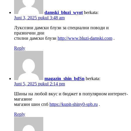
damski_bluzi_wyot
berkata:
Juni 3, 2025 pukul 3:48 am
Луксозни дамски блузи за специални поводи и
празнични дни
стилни дамски блузи
http://www.bluzi-damski.com
.
Reply
magazin_shin_bdSn
berkata:
Juni 5, 2025 pukul 2:14 pm
Шины на любой вкус и бюджет в популярном интернет-
магазине
магазин шин спб
https://kupit-shiny0-spb.ru
.
Reply