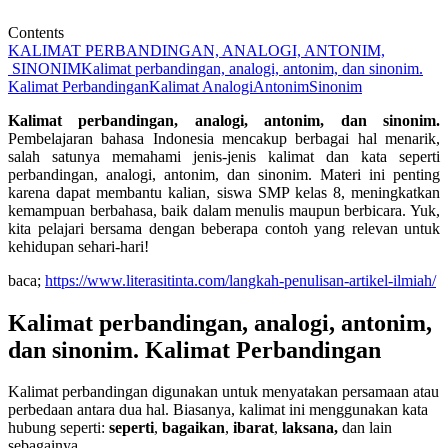
Contents
KALIMAT PERBANDINGAN, ANALOGI, ANTONIM,
SINONIM
Kalimat perbandingan, analogi, antonim, dan sinonim.
Kalimat Perbandingan
Kalimat Analogi
Antonim
Sinonim
Kalimat perbandingan, analogi, antonim, dan sinonim.
Pembelajaran bahasa Indonesia mencakup berbagai hal menarik,
salah satunya memahami jenis-jenis kalimat dan kata seperti
perbandingan, analogi, antonim, dan sinonim. Materi ini penting
karena dapat membantu kalian, siswa SMP kelas 8, meningkatkan
kemampuan berbahasa, baik dalam menulis maupun berbicara. Yuk,
kita pelajari bersama dengan beberapa contoh yang relevan untuk
kehidupan sehari-hari!
baca;
https://www.literasitinta.com/langkah-penulisan-artikel-ilmiah/
Kalimat perbandingan, analogi, antonim,
dan sinonim. Kalimat Perbandingan
Kalimat perbandingan digunakan untuk menyatakan persamaan atau
perbedaan antara dua hal. Biasanya, kalimat ini menggunakan kata
hubung seperti:
seperti
,
bagaikan
,
ibarat
,
laksana,
dan lain
sebagainya.