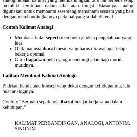
analogi adalah kalimat yang membandingkan dua hal berbeda tetapi
memiliki kemiripan dalam sifat atau fungsi. Biasanya, analogi
digunakan untuk membantu seseorang memahami sesuatu yang baru
dengan membandingkannya pada hal yang sudah dikenal.
Contoh Kalimat Analogi
Membaca buku
seperti
membuka jendela pengetahuan yang
luas.
Otak manusia
ibarat
mesin yang harus dirawat agar tetap
bekerja optimal.
Guru
bagaikan
pelita yang menerangi jalan bagi murid-
muridnya.
Latihan Membuat Kalimat Analogi:
Pikirkan benda atau konsep yang dekat dengan kehidupanmu, lalu
buat analoginya.
Contoh: “Bermain sepak bola
ibarat
belajar kerja sama dalam
kehidupan.”
KALIMAT PERBANDINGAN, ANALOGI, ANTONIM,
SINONIM