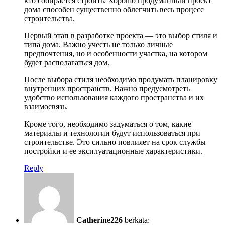
кто собирается строить. Хорошо продуманный проект
дома способен существенно облегчить весь процесс
строительства.
Первый этап в разработке проекта — это выбор стиля и
типа дома. Важно учесть не только личные
предпочтения, но и особенности участка, на котором
будет располагаться дом.
После выбора стиля необходимо продумать планировку
внутренних пространств. Важно предусмотреть
удобство использования каждого пространства и их
взаимосвязь.
Кроме того, необходимо задуматься о том, какие
материалы и технологии будут использоваться при
строительстве. Это сильно повлияет на срок службы
постройки и ее эксплуатационные характеристики.
Reply
Catherine226
berkata: