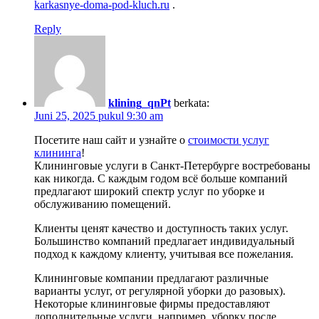
karkasnye-doma-pod-kluch.ru
.
Reply
klining_qnPt
berkata:
Juni 25, 2025 pukul 9:30 am
Посетите наш сайт и узнайте о
стоимости услуг
клининга
!
Клининговые услуги в Санкт-Петербурге востребованы
как никогда. С каждым годом всё больше компаний
предлагают широкий спектр услуг по уборке и
обслуживанию помещений.
Клиенты ценят качество и доступность таких услуг.
Большинство компаний предлагает индивидуальный
подход к каждому клиенту, учитывая все пожелания.
Клининговые компании предлагают различные
варианты услуг, от регулярной уборки до разовых).
Некоторые клининговые фирмы предоставляют
дополнительные услуги, например, уборку после