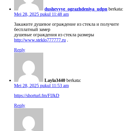
dushevyye_ograzhdeniya_udpn
berkata:
Mei 28, 2025 pukul 11:48 am
Закажите душевое ограждение из стекла и получите
бесплатный замер
душевые ограждения из стекла размеры
http://www.steklo777777.ru
.
Reply
Layla3440
berkata:
Mei 28, 2025 pukul 11:53 am
https://shorturl.fm/FIJkD
Reply