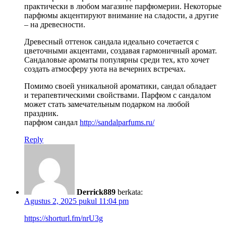
практически в любом магазине парфюмерии. Некоторые
парфюмы акцентируют внимание на сладости, а другие
– на древесности.
Древесный оттенок сандала идеально сочетается с
цветочными акцентами, создавая гармоничный аромат.
Сандаловые ароматы популярны среди тех, кто хочет
создать атмосферу уюта на вечерних встречах.
Помимо своей уникальной ароматики, сандал обладает
и терапевтическими свойствами. Парфюм с сандалом
может стать замечательным подарком на любой
праздник.
парфюм сандал
http://sandalparfums.ru/
Reply
Derrick889
berkata:
Agustus 2, 2025 pukul 11:04 pm
https://shorturl.fm/nrU3g