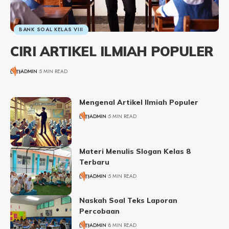
BANK SOAL KELAS VIII
CIRI ARTIKEL ILMIAH POPULER
ADMIN
5 MIN READ
Mengenal Artikel Ilmiah Populer
ADMIN
5 MIN READ
Materi Menulis Slogan Kelas 8
Terbaru
ADMIN
5 MIN READ
Naskah Soal Teks Laporan
Percobaan
ADMIN
8 MIN READ