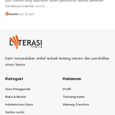
jujur! Bahasa yang digunakan dalam penyusunan laporan penelitian
hendaknya memiliki ciri-ciri
…
ADMIN
JULI 19, 2023
Kami menyediakan artikel terbaik tentang Literasi dan pendidikan
umum lainya.
Kategori
Halaman
Guru Penggerak
Profil
Buku & Modul
Tentang Kami
Administrasi Guru
Warung Creative
Serba-serbi